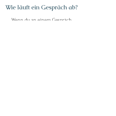
Wie läuft ein Gespräch ab?
Wenn du an einem Gespräch
Interesse hast, kannst du mich
anrufen oder mir eine Nachricht
schreiben. Wir können kurz die
Themen besprechen und du
schickst mir ein Foto von deinem
Tier. Anschließend führe ich das
Gespräch dann entweder seperat,
woraufhin ich dir eine
Sprachnachricht als Protokoll
hinterlasse, oder wir besprechen
es am Telefon. Alternativ führen
wir ein live Gespräch, ich spreche
also mit dem Tier, während wir am